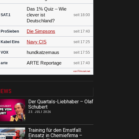
Das 1% Quiz – Wie
clever ist
SAT.1
seit 18:00
Deutschland?
Die Simpsons
ProSieben
seit 17:40
Navy CIS
Kabel Eins
seit 17:25
hundkatzemaus
VOX
seit 17:55
ARTE Reportage
arte
seit 17:40
von Filmzeit.net
NEWS
Der Quartals-Liebhaber – Olaf
Schubert
23. JULI 2026
Training für den Ernstfall:
Einsatz in Chemiefirma –