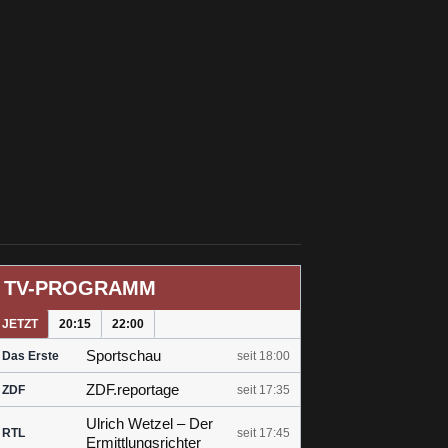
TV-PROGRAMM
JETZT
20:15
22:00
Sportschau
Das Erste
seit 18:00
ZDF.reportage
ZDF
seit 17:35
Ulrich Wetzel – Der
RTL
seit 17:45
Ermittlungsrichter