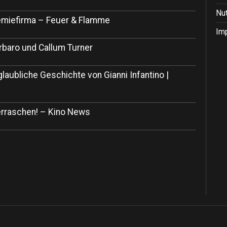
Nu
 Chemiefirma – Feuer & Flamme
Im
rbaro und Callum Turner
glaubliche Geschichte von Gianni Infantino |
rraschen! – Kino News