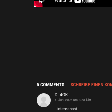
5 COMMENTS
SCHREIBE EINEN K
DL4OK
1. Juni 2026 um 8:53 Uhr
sagt:
…interessant…