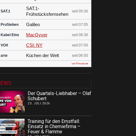
SAT.1-
SAT.1
seit 05:30
Frühstücksfernsehen
Galileo
ProSieben
seit 07:05
MacGyver
Kabel Eins
seit 06:30
CSI: NY
VOX
seit 07:00
Küchen der Welt
arte
seit 06:50
von Filmzeit.net
NEWS
Der Quartals-Liebhaber – Olaf
Schubert
23. JULI 2026
Training für den Ernstfall:
Einsatz in Chemiefirma –
Feuer & Flamme