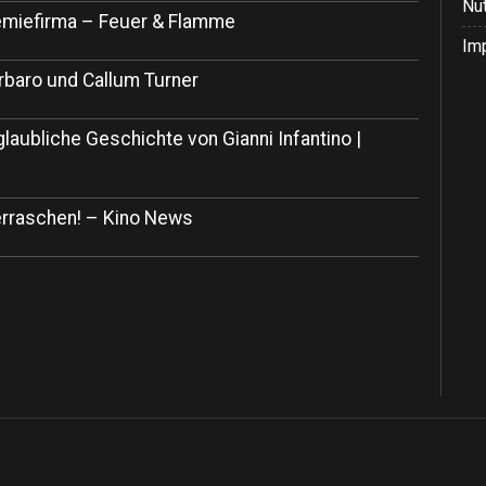
Nu
 Chemiefirma – Feuer & Flamme
Im
rbaro und Callum Turner
glaubliche Geschichte von Gianni Infantino |
rraschen! – Kino News