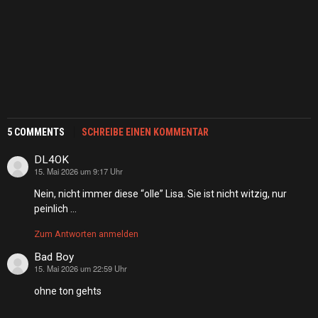
5 COMMENTS
SCHREIBE EINEN KOMMENTAR
DL4OK
15. Mai 2026 um 9:17 Uhr
sagt:
Nein, nicht immer diese “olle” Lisa. Sie ist nicht witzig, nur
peinlich …
Zum Antworten anmelden
Bad Boy
15. Mai 2026 um 22:59 Uhr
sagt:
ohne ton gehts