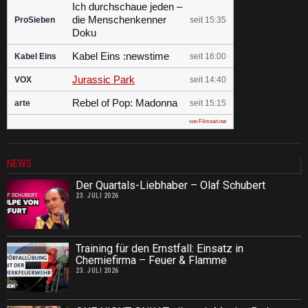
Ich durchschaue jeden –
die Menschenkenner
ProSieben
seit 15:35
Doku
Kabel Eins :newstime
Kabel Eins
seit 16:00
Jurassic Park
VOX
seit 14:40
Rebel of Pop: Madonna
arte
seit 15:15
von Filmzeit.net
NEWS
Der Quartals-Liebhaber – Olaf Schubert
23. JULI 2026
Training für den Ernstfall: Einsatz in
Chemiefirma – Feuer & Flamme
23. JULI 2026