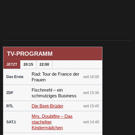
TV-PROGRAMM
JETZT
20:15
22:00
Rad: Tour de France der
Das Erste
seit 16:00
Frauen
Fischmehl – ein
ZDF
seit 15:30
schmutziges Business
Die Beet-Brüder
RTL
seit 15:45
Mrs. Doubtfire – Das
stachelige
SAT.1
seit 14:40
Kindermädchen