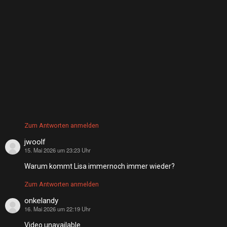
Zum Antworten anmelden
jwoolf
15. Mai 2026 um 23:23 Uhr
sagt:
Warum kommt Lisa immernoch immer wieder?
Zum Antworten anmelden
onkelandy
16. Mai 2026 um 22:19 Uhr
sagt:
Video unavailable