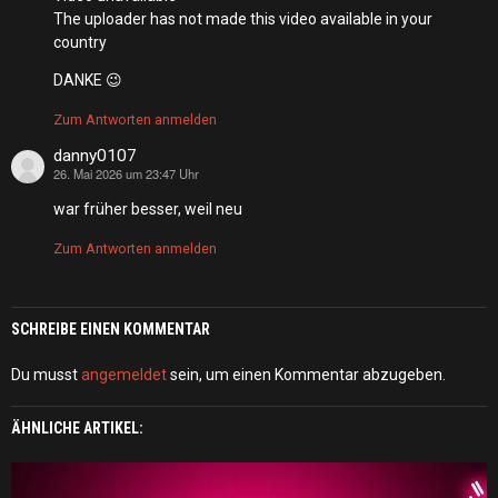
The uploader has not made this video available in your
country
DANKE 😉
Zum Antworten anmelden
danny0107
26. Mai 2026 um 23:47 Uhr
sagt:
war früher besser, weil neu
Zum Antworten anmelden
SCHREIBE EINEN KOMMENTAR
Du musst
angemeldet
sein, um einen Kommentar abzugeben.
ÄHNLICHE ARTIKEL: