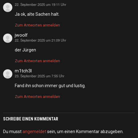
22. September 2025 um 19:11 Uhr
sagt:
Ja ok, alte Sachen halt.
Zum Antworten anmelden
jwoolf
22. September 2025 um 21:09 Uhr
sagt:
der Jürgen
Zum Antworten anmelden
m1tch3l
23. September 2025 um 7:55 Uhr
sagt:
Fand ihn schon immer gut und lustig.
Zum Antworten anmelden
SCHREIBE EINEN KOMMENTAR
Du musst
angemeldet
sein, um einen Kommentar abzugeben.