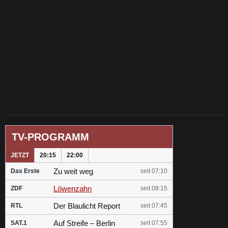
TV-PROGRAMM
JETZT
20:15
22:00
Zu weit weg
Das Erste
seit 07:10
Löwenzahn
ZDF
seit 08:15
Der Blaulicht Report
RTL
seit 07:45
Auf Streife – Berlin
SAT.1
seit 07:55