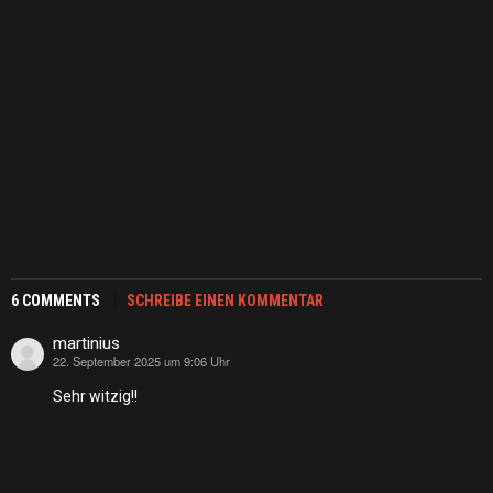
6 COMMENTS
SCHREIBE EINEN KOMMENTAR
martinius
22. September 2025 um 9:06 Uhr
sagt:
Sehr witzig!!