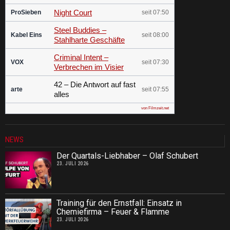
Night Court
ProSieben
seit 07:50
Steel Buddies –
Kabel Eins
seit 08:00
Stahlharte Geschäfte
Criminal Intent –
VOX
seit 07:30
Verbrechen im Visier
42 – Die Antwort auf fast
arte
seit 07:55
alles
von Filmzeit.net
NEWS
Der Quartals-Liebhaber – Olaf Schubert
23. JULI 2026
Training für den Ernstfall: Einsatz in
Chemiefirma – Feuer & Flamme
23. JULI 2026