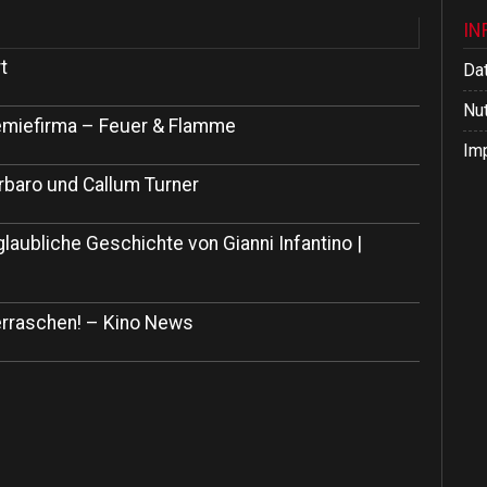
IN
t
Da
Nu
 Chemiefirma – Feuer & Flamme
Im
rbaro und Callum Turner
glaubliche Geschichte von Gianni Infantino |
rraschen! – Kino News