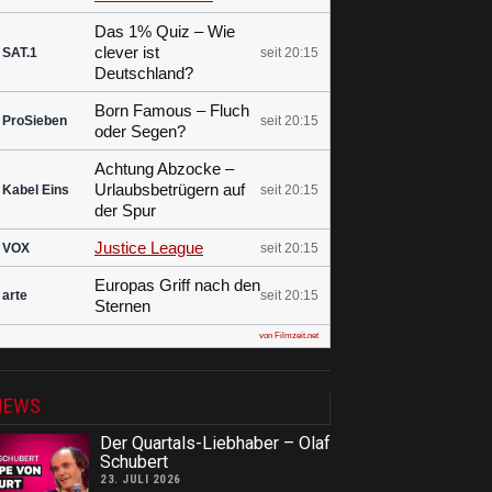
Das 1% Quiz – Wie
clever ist
SAT.1
seit 20:15
Deutschland?
Born Famous – Fluch
ProSieben
seit 20:15
oder Segen?
Achtung Abzocke –
Urlaubsbetrügern auf
Kabel Eins
seit 20:15
der Spur
Justice League
VOX
seit 20:15
Europas Griff nach den
arte
seit 20:15
Sternen
von Filmzeit.net
NEWS
Der Quartals-Liebhaber – Olaf
Schubert
23. JULI 2026