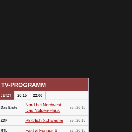
TV-PROGRAMM
JETZT
20:15
22:00
Nord bei Nordwest:
Das Erste
seit 20:15
Das Nolden-Haus
Plötzlich Schwester
ZDF
seit 20:15
Fast & Furious 9
RTL
seit 20:15