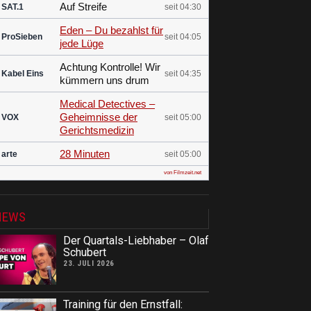
Auf Streife
SAT.1
seit 04:30
Eden – Du bezahlst für
ProSieben
seit 04:05
jede Lüge
Achtung Kontrolle! Wir
Kabel Eins
seit 04:35
kümmern uns drum
Medical Detectives –
Geheimnisse der
VOX
seit 05:00
Gerichtsmedizin
28 Minuten
arte
seit 05:00
von Filmzeit.net
NEWS
Der Quartals-Liebhaber – Olaf
Schubert
23. JULI 2026
Training für den Ernstfall: