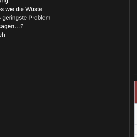
ung
los wie die Wüste
s geringste Problem
h sagen…?
weh