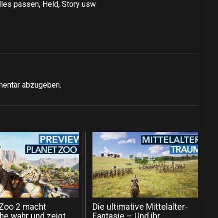
lles passen, Held, Story usw
mentar abzugeben.
 Zoo 2 macht
Die ultimative Mittelalter-
e wahr und zeigt
Fantasie – Und ihr