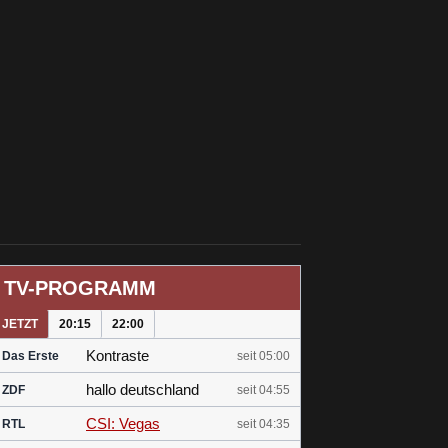
TV-PROGRAMM
JETZT
20:15
22:00
Kontraste
Das Erste
seit 05:00
hallo deutschland
ZDF
seit 04:55
CSI: Vegas
RTL
seit 04:35