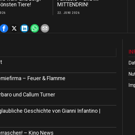
önsten Tiere!
MITTENDRIN!
2026
22. JUNI 2026
IN
t
Da
Nu
 Chemiefirma – Feuer & Flamme
Im
rbaro und Callum Turner
glaubliche Geschichte von Gianni Infantino |
rraschen! – Kino News