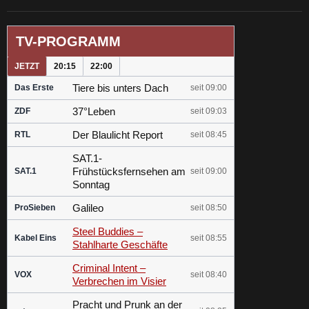
TV-PROGRAMM
JETZT
20:15
22:00
Tiere bis unters Dach
Das Erste
seit 09:00
37°Leben
ZDF
seit 09:03
Der Blaulicht Report
RTL
seit 08:45
SAT.1-
Frühstücksfernsehen am
SAT.1
seit 09:00
Sonntag
Galileo
ProSieben
seit 08:50
Steel Buddies –
Kabel Eins
seit 08:55
Stahlharte Geschäfte
Criminal Intent –
VOX
seit 08:40
Verbrechen im Visier
Pracht und Prunk an der