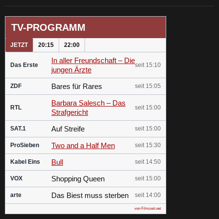
TV-PROGRAMM
JETZT
20:15
22:00
In aller Freundschaft – Die
Das Erste
seit 15:10
jungen Ärzte
Bares für Rares
ZDF
seit 15:05
Barbara Salesch – Das
RTL
seit 15:00
Strafgericht
Auf Streife
SAT.1
seit 15:00
Two and a Half Men
ProSieben
seit 15:30
Bull
Kabel Eins
seit 14:50
Shopping Queen
VOX
seit 15:00
Das Biest muss sterben
arte
seit 14:00
von Filmzeit.net