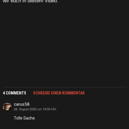
wir euch in diesem Video.
4 COMMENTS
SCHREIBE EINEN KOMMENTAR
carus58
28. August 2025 um 18:59 Uhr
sagt:
Tolle Sache.