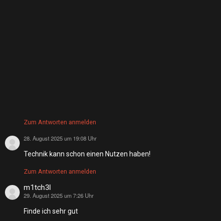
Zum Antworten anmelden
28. August 2025 um 19:08 Uhr
sagt:
Technik kann schon einen Nutzen haben!
Zum Antworten anmelden
m1tch3l
29. August 2025 um 7:26 Uhr
sagt:
Finde ich sehr gut