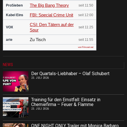
The Big Bang Theory
ProSieben
seit 11:50
FBI: Special Crime Unit
Kabel Eins
seit 12:00
CSI: Den Tätern auf der
VOX
seit 11:25
Spur
Zu Tisch
arte
seit 11:55
von Filmzeit.net
NEWS
Der Quartals-Liebhaber – Olaf Schubert
23. JULI 2026
Training für den Ernstfall: Einsatz in
Chemiefirma – Feuer & Flamme
23. JULI 2026
ONE NIGHT ONLY Trailer mit Monica Barbaro