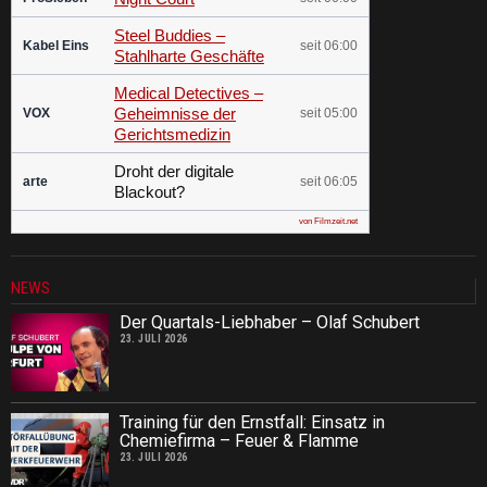
Steel Buddies –
Kabel Eins
seit 06:00
Stahlharte Geschäfte
Medical Detectives –
Geheimnisse der
VOX
seit 05:00
Gerichtsmedizin
Droht der digitale
arte
seit 06:05
Blackout?
von Filmzeit.net
NEWS
Der Quartals-Liebhaber – Olaf Schubert
23. JULI 2026
Training für den Ernstfall: Einsatz in
Chemiefirma – Feuer & Flamme
23. JULI 2026