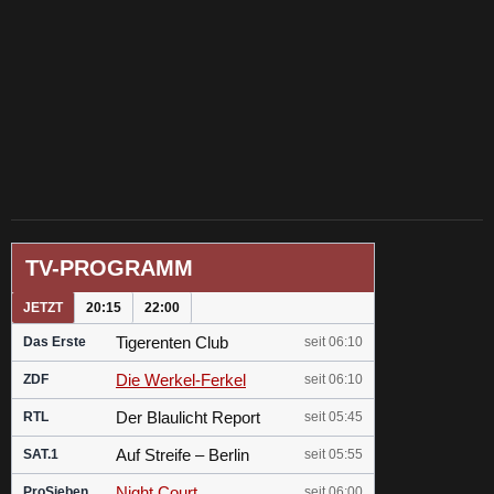
TV-PROGRAMM
JETZT
20:15
22:00
Tigerenten Club
Das Erste
seit 06:10
Die Werkel-Ferkel
ZDF
seit 06:10
Der Blaulicht Report
RTL
seit 05:45
Auf Streife – Berlin
SAT.1
seit 05:55
Night Court
ProSieben
seit 06:00