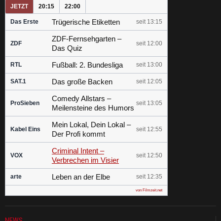
JETZT
20:15
22:00
Trügerische Etiketten
Das Erste
seit 13:15
ZDF-Fernsehgarten –
ZDF
seit 12:00
Das Quiz
Fußball: 2. Bundesliga
RTL
seit 13:00
Das große Backen
SAT.1
seit 12:05
Comedy Allstars –
ProSieben
seit 13:05
Meilensteine des Humors
Mein Lokal, Dein Lokal –
Kabel Eins
seit 12:55
Der Profi kommt
Criminal Intent –
VOX
seit 12:50
Verbrechen im Visier
Leben an der Elbe
arte
seit 12:35
von Filmzeit.net
NEWS