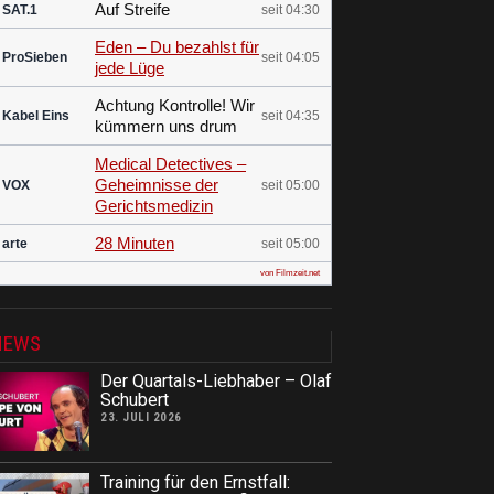
Auf Streife
SAT.1
seit 04:30
Eden – Du bezahlst für
ProSieben
seit 04:05
jede Lüge
Achtung Kontrolle! Wir
Kabel Eins
seit 04:35
kümmern uns drum
Medical Detectives –
Geheimnisse der
VOX
seit 05:00
Gerichtsmedizin
28 Minuten
arte
seit 05:00
von Filmzeit.net
NEWS
Der Quartals-Liebhaber – Olaf
Schubert
23. JULI 2026
Training für den Ernstfall: