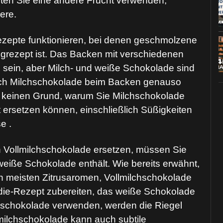
nten Sie eine andere Frucht verwenden,
ere.
ezepte funktionieren, bei denen geschmolzene
igrezept ist. Das Backen mit verschiedenen
sein, aber Milch- und weiße Schokolade sind
ich Milchschokolade beim Backen genauso
 es keinen Grund, warum Sie Milchschokolade
 ersetzen können, einschließlich Süßigkeiten
e .
Vollmilchschokolade ersetzen, müssen Sie
weiße Schokolade enthält. Wie bereits erwähnt,
n meisten Zitrusaromen, Vollmilchschokolade
die-Rezept zubereiten, das weiße Schokolade
lchschokolade verwenden, werden die Riegel
milchschokolade kann auch subtile