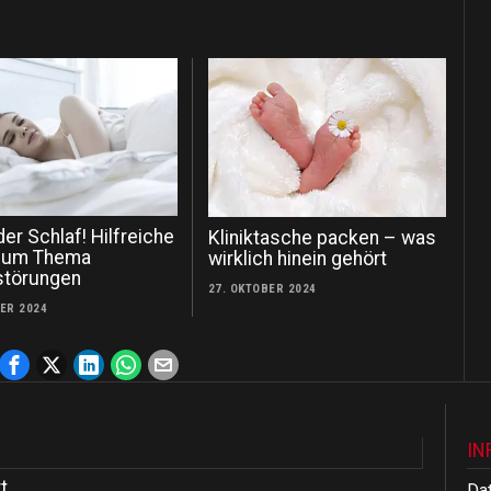
er Schlaf! Hilfreiche
Kliniktasche packen – was
zum Thema
wirklich hinein gehört
störungen
27. OKTOBER 2024
BER 2024
IN
t
Da