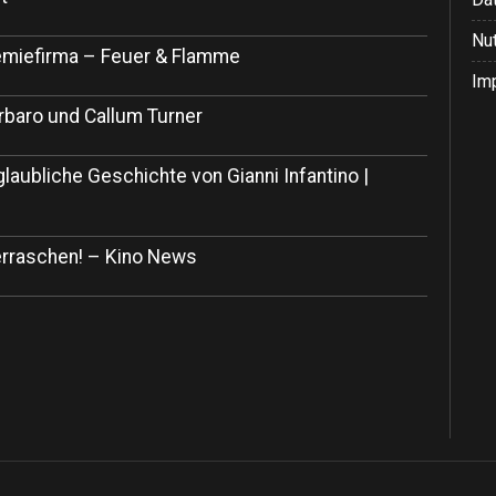
Nu
 Chemiefirma – Feuer & Flamme
Im
rbaro und Callum Turner
glaubliche Geschichte von Gianni Infantino |
rraschen! – Kino News