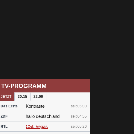
TV-PROGRAMM
JETZT
20:15
22:00
Kontraste
Das Erste
seit 05:00
hallo deutschland
ZDF
seit 04:55
CSI: Vegas
RTL
seit 05:20