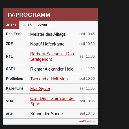
TV-PROGRAMM
JETZT
20:15
22:00
Meister des Alltags
Das Erste
seit 10:45
Notruf Hafenkante
ZDF
seit 10:30
Barbara Salesch – Das
RTL
seit 11:00
Strafgericht
Richter Alexander Hold
SAT.1
seit 11:00
Two and a Half Men
ProSieben
seit 10:50
MacGyver
Kabel Eins
seit 11:05
CSI: Den Tätern auf der
VOX
seit 10:35
Spur
Söhne der Sonne
arte
seit 10:40
von Filmzeit.net